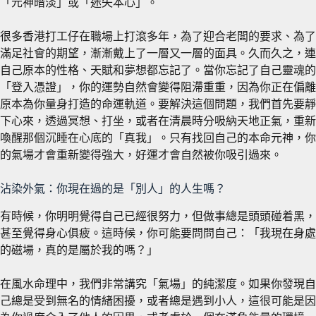
「元神暗淡」或「迷失本心」。
很多香港打工仔在職場上打滾多年，為了迎合老闆的要求、為了
滿足社會的期望，漸漸戴上了一層又一層的面具。久而久之，連
自己原本的性格、天賦和夢想都忘記了。當你忘記了自己靈魂的
「登入憑證」，你的運勢自然會變得阻滯重重，因為你正在偏離
原本為你量身打造的命運軌道。要解決這個問題，我們首先要靜
下心來，透過冥想、打坐，或者在清晨時分吸納天地正氣，重新
喚醒那個沉睡在心底的「真我」。只有找回自己的本命元神，你
的氣場才會重新變得強大，好運才會自然被你吸引過來。
沾染外氣：你現在過的是「別人」的人生嗎？
有時候，你明明覺得自己已經很努力，但做事總是頭頭碰着黑，
甚至覺得身心俱疲。這時候，你可能要問問自己：「我現在身處
的磁場，真的是屬於我的嗎？」
在風水命理中，我們非常講究「氣場」的純潔度。如果你發現自
己總是受到無名的情緒困擾，或者總是遇到小人，這很可能是因