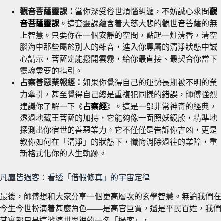
觀音菩薩靈課：
當你深受俗世煩惱糾纏，不妨誠心求問
觀
音菩薩靈課
。這套靈課蘊含着大慈大悲的觀世音菩薩的無
上智慧。只要你在一個安靜的空間，點起一炷清香，清空
腦海中那些屬於別人的雜音，進入你專屬的清淨狀態中誠
心請示，菩薩定能撥開雲霧，給你最直接、最契合你當下
靈魂需要的指引。
占察善惡業報經：
如果你覺得自己的運勢長期被不明的業
力牽引，甚至覺得自己總是重複犯同樣的錯誤，師傅強烈
建議你了解一下《
占察經
》。這是一部非常神奇的經典，
透過地藏王菩薩的加持，它能夠像一面照妖鏡般，精準地
探測出你宿世的善惡業力。它不僅僅是告訴你吉凶，更是
教你如何在「清淨」的狀態下，懺悔消除過往的業障，重
新格式化你的人生軌跡。
凡塵皆過客：看透「借假修真」的宇宙定律
最後，師傅想和大家分享一個更高層次的玄學智慧。無論我們在
今生今世扮演着甚麼角色——是高官巨賈，還是平民百姓，我們
其實都只是這娑婆世界裡的一名「過客」。