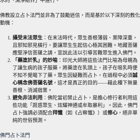
水的「清淨結界」中進行。
佛教設立占卜法門並非為了鼓勵迷信，而是基於以下深刻的教化
動機：
攝受末法眾生
：在末法時代，眾生善根薄弱、業障深重，
且邪知邪見橫行，要讓眾生生起信心極其困難。地藏菩薩
應堅淨信菩薩之請，宣說此法以引導苦難眾生進入佛門。
「藥塗於乳」的妙喻
：印光大師將這些法門比喻為母親為
了讓生病的孩子服藥，將藥塗在乳頭上，孩子在吸乳時便
不知不覺喝下了藥。眾生因疑難而占卜，在過程中必須
誠
心稱念佛菩薩名號
，這才是真正的目的——藉此種下無量
善根、消滅宿業。
避免非法利用
：佛陀當初禁止占卜，是擔心修行者利用這
些功能「誑惑眾生、炫耀神通或牟取暴利」。因此，佛門
占卜強調必須配合
拜懺
（如《占察懺》）或
修心
，絕非單
純的世俗預測。
佛門占卜法門