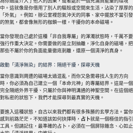
為你過度介入了他人的因果，或者處於一個充滿負能量的環境
中。這就像是你借用了別人的驅殼或空間來生活，沾染了厚厚的
「外氣」。例如，辦公室裡怨氣沖天的同事、家中擺放不當引發
的煞氣，都會像無形的枷鎖一樣，干擾你的本命磁場。
當你發現自己處於這種「非自我專屬」的渾濁狀態時，千萬不要
強行作重大決定。你需要做的是立刻抽離，淨化自身的磁場，把
那些不屬於你的負面能量徹底剝離，還原一個清淨的真身。
啟動「清淨無染」的結界：隔絕干擾，探尋天機
當你意識到周遭的磁場太過混亂，而你又急需尋找人生的方向
時，你必須為自己建立一個「本命元神」的專屬結界。這是一個
完全隔絕外界干擾、只屬於你與神明溝通的神聖空間。在這個絕
對私密的狀態下，我們才能探尋到最真實的天機。
要進入這種狀態，自古以來我們都有很多殊勝的玄學方法。當你
感到前路茫茫，不知道該如何抉擇時，
占卜
就是一個極佳的指引
工具。但請記住，最準確的
占卜
，必須在一個屏除雜念、心如止