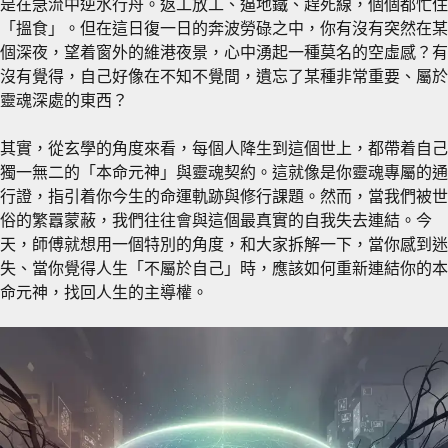
是在急流中逆水行舟。返工放工、逼地鐵、趕死線，個個都忙住
「搵食」。但在這日復一日的奔波勞碌之中，你有沒有突然在某
個深夜，望着窗外的維港夜景，心中湧起一種莫名的空虛感？有
沒有覺得，自己好像在不知不覺間，遺忘了某種非常重要、屬於
靈魂深處的東西？
其實，從玄學的角度來看，每個人降生到這個世上，都帶着自己
獨一無二的「本命元神」與靈魂契約。這就像是你靈魂專屬的通
行證，指引着你今生的命運軌跡與修行課題。然而，當我們被世
俗的繁囂蒙蔽，我們往往會與這個最真實的自我失去連結。今
天，師傅就想用一個特別的角度，和大家拆解一下，當你感到迷
失、當你覺得人生「不屬於自己」時，應該如何重新連結你的本
命元神，找回人生的主導權。