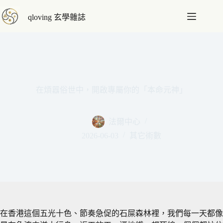
跳
qloving 玄學雜誌
至
主
要
內
容
在煩囂俗世中，開啟專屬你的「本命元神」
法爾中心
2026-06-03
其它術數
在香港這個五光十色、節奏急促的石屎森林裡，我們每一天都像