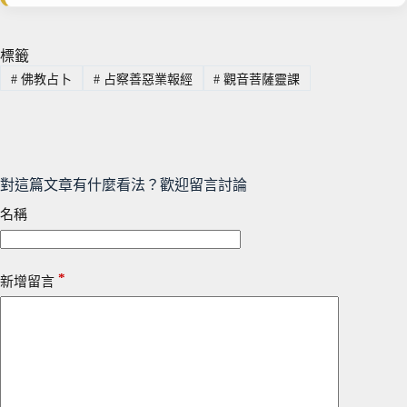
標籤
#
佛教占卜
#
占察善惡業報經
#
觀音菩薩靈課
對這篇文章有什麼看法？歡迎留言討論
名稱
*
新增留言