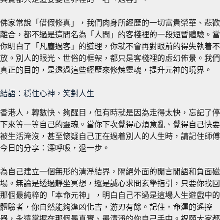
佛家常說「借假修真」，我們肉身所經歷的一切富貴榮華、悲歡
離合，都不過是這間名為「人間」的客棧裡的一段短暫體驗。當
你明白了「凡塵過客」的道理，你就不會再對眼前的得失執着不
放。別人的眼光、世俗的框架，都只是客棧裡的虛幻佈景。我們
真正的目的，是透過這些經歷來修煉靈魂，提升元神的境界。
結語：穩住心神，笑對人生
香港人，轉數快、夠醒目，但有時就是因為走得太快，忘記了停
下來等一等自己的靈魂。當你下次覺得心煩意亂、覺得自己快要
被生活淹沒，甚至懷疑自己正在過着別人的人生時，請記住師傅
今日的分享：深呼吸，退一步。
為自己建立一個無形的清淨結界，隔絕外面的閒言閒語和負面磁
場。無論是透過靜坐冥想，還是誠心求問玄學指引，只要你找回
那個最純粹的「本命元神」，明白自己不過是這場人生遊戲中的
體驗者，你自然能夠逢凶化吉，游刃有餘。記住，命運的遙控
器，永遠掌握在那個最真實、最清淨的你自己手中。祝願大家都