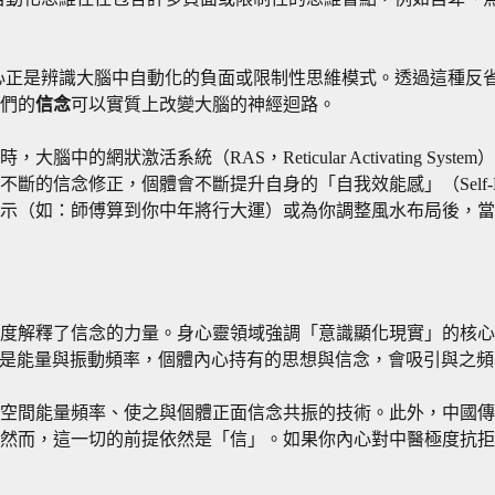
areness），核心正是辨識大腦中自動化的負面或限制性思維模式。
我們的
信念
可以實質上改變大腦的神經迴路。
的網狀激活系統（RAS，Reticular Activating S
的信念修正，個體會不斷提升自身的「自我效能感」（Self-Ef
示（如：師傅算到你中年將行大運）或為你調整風水布局後，當
度解釋了信念的力量。身心靈領域強調「意識顯化現實」的核心主
本質上都是能量與振動頻率，個體內心持有的思想與信念，會吸引與
空間能量頻率、使之與個體正面信念共振的技術。此外，中國傳
然而，這一切的前提依然是「信」。如果你內心對中醫極度抗拒