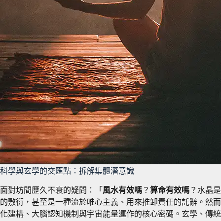
科學與玄學的交匯點：拆解集體潛意識
面對坊間歷久不衰的疑問：「
風水有效嗎
？
算命有效嗎
？水晶是
的敷衍，甚至是一種流於唯心主義、用來推卸責任的託辭。然而，
化建構、大腦認知機制與宇宙能量運作的核心密碼。玄學、傳統