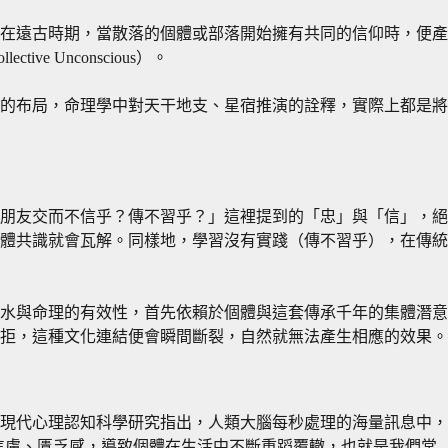
在遠古時期，當散落的個體或部落開始擁有共同的信仰時，便產
 Unconscious）。
的布局，命理學中對天干地支、星宿推演的詮釋，實際上都是將
朋友交而不信乎？傳不習乎？」這裡提到的「忠」與「信」，絕
體共識就會瓦解。同樣地，學習沒有實踐（傳不習乎），在傳統
水與命理的有效性，首先依賴於個體與這套傳承千年的集體潛意
拒，這種文化連結便會瞬間斷裂，自然就無法產生相應的效果。
現代心理認知科學研究指出，人類大腦每秒處理的海量訊息中，
、焦慮、匱乏感，導致個體在生活中不斷重蹈覆轍，也就是我們常