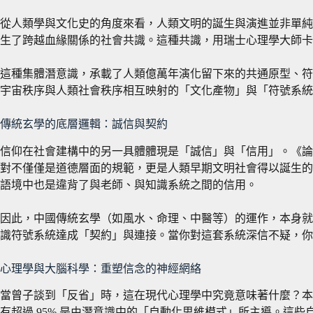
從人類學與文化史的角度來看，人類文明的誕生與演進並非單純
生了跨越血緣關係的社會共識。這種共識，用瑞士心理學大師卡爾·榮格（Ca
這種集體潛意識，承載了人類億萬年演化留下來的共通原型、符
宇宙秩序與人類社會秩序相互映射的「文化產物」與「符號系統
傳統玄學的底層邏輯：誠信與契約
信仰在社會建構中的另一具體體現是「誠信」與「信用」。《論
對不僅僅是道德層面的規範，更是人類早期文明社會得以誕生的
語境中也是違背了與老師、與知識系統之間的信用。
因此，中國傳統玄學（如風水、命理、中醫等）的運作，本身就
識符號系統達成「契約」與連接。當你對這套系統深信不疑，你
心理學與大腦科學：重塑信念的神經網絡
當曾子談到「反省」時，這在現代心理學中究竟意味著什麼？本
有超過 95% 是由潛意識中的「自動化思維模式」所主導。