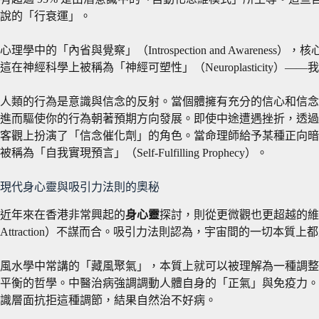
說的「行衰運」。
心理學中的「內省與覺察」（Introspection and Aw
這在神經科學上被稱為「神經可塑性」（Neuroplasticity）——
人類的行為是意識與信念的反射。當個體擁有充分的信心和信念時，大腦中
進而驅使你的行為朝著預期方向發展。即使中途遭遇挫折，透過不斷
客觀上扮演了「信念催化劑」的角色。當命理師給予某種正向暗
被稱為「自我實現預言」（Self-Fulfilling Prophecy）。
現代身心靈與吸引力法則的奧秘
近年來在香港非常興起的
身心靈
探討，則從更微觀也更超越的維
Attraction）不謀而合。吸引力法則認為，宇宙間的一切
風水學中常講的「藏風聚氣」，本質上就可以被理解為一種調整
平衡的哲學。中醫治病強調調動人體自身的「正氣」與免疫力。
識層面抗拒這種調節，結果自然治不好病。