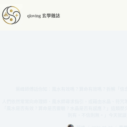
跳
至
qloving 玄學雜誌
主
要
內
容
葉峰師傅話你知：風水有效嗎？算命有效嗎？拆解「信
人們依然常常向命理師、風水師尋求指引，或藉由水晶、符咒
「風水是否有效？算命是否靈驗？水晶是否有感應？」這類歷
則有，不信則無。」今天就談