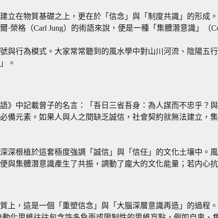
建立在物質基礎之上，更在於「信念」與「制度共識」的形成。
rl Jung）的術語來說，便是一種「集體潛意識」（Collective
號與行為模式。大家常常聽到的風水學中對山川河流、陰陽五行
」。
語》中記載曾子的名言：「吾日三省吾身：為人謀而不忠乎？與
必備元素。如果人與人之間缺乏誠信，社會契約就無法建立，集
深深根植於這套極度強調「誠信」與「信任」的文化土壤中。風
便與集體潛意識產生了共振，調動了龐大的文化能量；若内心抗
質上，這是一個「重塑信念」與「大腦深層意識再造」的過程。
這些自動化思維往往包含許多負面或限制性的思維盲點，例如自卑