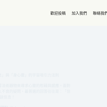
歡迎投稿
加入我們
聯絡我
念」與「身心靈」的宇宙吸引力法則
等法術器物來尋求心靈的慰藉與感應。面對
久不衰的疑問，最普遍的回答往往是：「信
談信念！