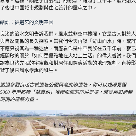
思考。這種「順應宇宙氣場」的觀念，跨越了五千年，最終融入
了後世中國城市規劃與住宅設計的靈魂之中。
結語：被遺忘的文明基因
良渚的治水文明告訴我們，風水並非空中樓閣，它是古人對於人
與自然關係的長久探索。當我們今天再談「背山面水」時，或許
不應只視其為一種迷信，而應看作是中華民族在五千年前，就已
經開啟的關於「如何更優雅地在大地上生活」的偉大嘗試。我們
認為良渚先民的宇宙觀和對居住和經濟活動的地理規劃，直接影
響了後來
風水學說
的誕生。
透過參觀良渚古城遺址公園與老虎嶺遺址，你可以親眼見證
5000 年前那種「草裹泥」堆砌而成的防洪堤壩，感受那股跨越
時間的建築力量。