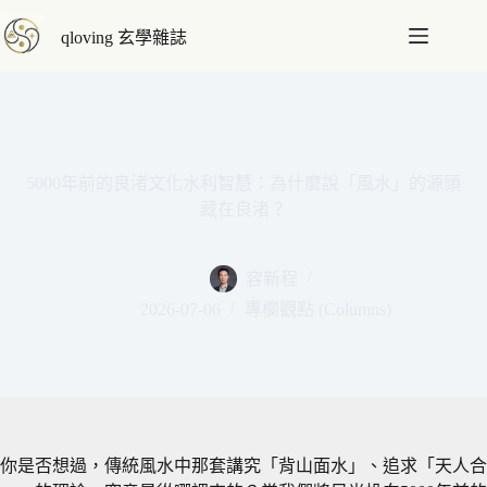
跳
qloving 玄學雜誌
至
主
要
內
容
5000年前的良渚文化水利智慧：為什麼說「風水」的源頭
藏在良渚？
容新程
2026-07-06
專欄觀點 (Columns)
你是否想過，傳統風水中那套講究「背山面水」、追求「天人合