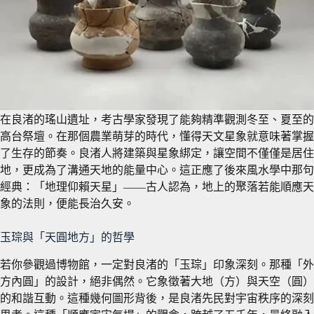
在良渚的瑤山遺址，考古學家發現了能夠精準觀測冬至、夏至的
高台祭壇。
在那個農業萌芽的時代，懂得天文星象就意味著掌握
了生存的節奏。良渚人將建築與星象綁定，讓空間不僅僅是居住
地，更成為了溝通天地的能量中心。
這正應了後來風水學中那句
經典：「地理仰賴天星」——古人認為，地上的聚落若能順應天
象的法則，便能長治久安。
玉琮與「天圓地方」的哲學
若你參觀過博物館，一定對良渚的「玉琮」印象深刻。那種「外
方內圓」的設計，絕非偶然。它象徵著大地（方）與天空（圓）
的和諧互動。
這種幾何圖形背後，是良渚先民對宇宙秩序的深刻