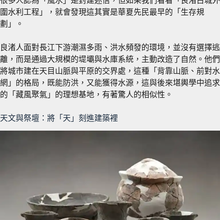
很多人認為「風水」是封建迷信，但如果我們看看「良渚古城外
圍水利工程」，就會發現這其實是華夏先民最早的「生存規
劃」。
良渚人面對長江下游潮濕多雨、洪水頻發的環境，並沒有選擇逃
離，而是通過大規模的堤壩與水庫系統，主動改造了自然。
他們
將城市建在天目山脈與平原的交界處，這種「背靠山脈、前對水
網」的格局，既能防洪，又能獲得水源，這與後來堪輿學中追求
的「藏風聚氣」的理想基地，有著驚人的相似性。
天文與祭壇：將「天」刻進建築裡