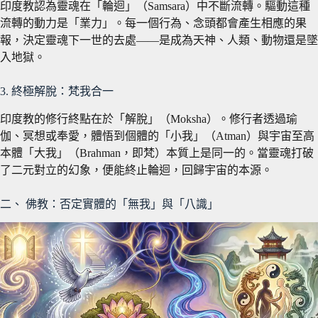
印度教認為靈魂在「輪迴」（Samsara）中不斷流轉。驅動這種
流轉的動力是「業力」。每一個行為、念頭都會產生相應的果
報，決定靈魂下一世的去處——是成為天神、人類、動物還是墜
入地獄。
3. 終極解脫：梵我合一
印度教的修行終點在於「解脫」（Moksha）。修行者透過瑜
伽、冥想或奉愛，體悟到個體的「小我」（Atman）與宇宙至高
本體「大我」（Brahman，即梵）本質上是同一的。當靈魂打破
了二元對立的幻象，便能終止輪迴，回歸宇宙的本源。
二、 佛教：否定實體的「無我」與「八識」