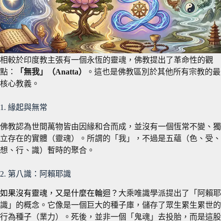
相較於印度教主張有一個永恆的靈魂，佛教提出了革命性的觀
點：
「無我」（Anatta）
。這也是佛教區別於其他所有宗教的最
核心教義。
1. 緣起與無常
佛教認為世間萬物皆由因緣和合而成，並沒有一個恆常不變、獨
立存在的實體（靈魂）。所謂的「我」，不過是五蘊（色、受、
想、行、識）暫時的聚合。
2. 第八識：阿賴耶識
如果沒有靈魂，又是什麼在輪迴？
大乘唯識學派提出了「阿賴耶
識」的概念。它像是一個巨大的種子庫，儲存了眾生累生累世的
行為種子（業力）。死後，並非一個「鬼魂」去投胎，而是這股