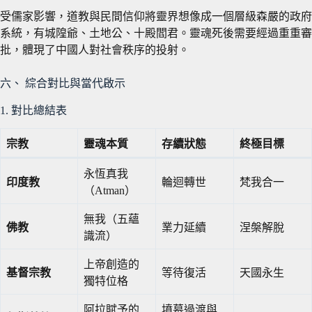
受儒家影響，道教與民間信仰將靈界想像成一個層級森嚴的政府
系統，有城隍爺、土地公、十殿閻君。靈魂死後需要經過重重審
批，體現了中國人對社會秩序的投射。
六、 綜合對比與當代啟示
1. 對比總結表
宗教
靈魂本質
存續狀態
終極目標
永恆真我
印度教
輪迴轉世
梵我合一
（Atman）
無我（五蘊
佛教
業力延續
涅槃解脫
識流）
上帝創造的
基督宗教
等待復活
天國永生
獨特位格
阿拉賦予的
墳墓過渡與