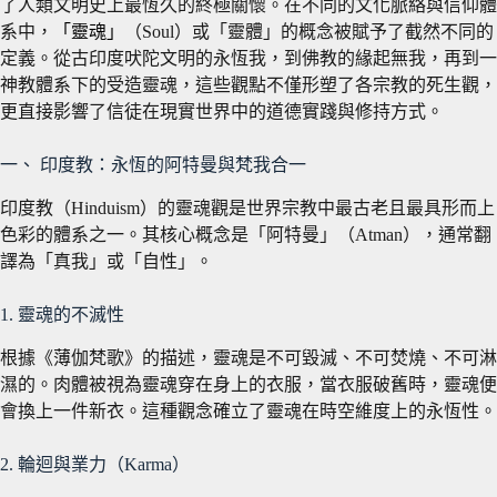
了人類文明史上最恆久的終極關懷。在不同的文化脈絡與信仰體
系中，
「靈魂」
（Soul）或「靈體」的概念被賦予了截然不同的
定義。從古印度吠陀文明的永恆我，到佛教的緣起無我，再到一
神教體系下的受造靈魂，這些觀點不僅形塑了各宗教的死生觀，
更直接影響了信徒在現實世界中的道德實踐與修持方式。
一、 印度教：永恆的阿特曼與梵我合一
印度教（Hinduism）的靈魂觀是世界宗教中最古老且最具形而上
色彩的體系之一。其核心概念是「阿特曼」（Atman），通常翻
譯為「真我」或「自性」。
1. 靈魂的不滅性
根據《薄伽梵歌》的描述，靈魂是不可毀滅、不可焚燒、不可淋
濕的。肉體被視為靈魂穿在身上的衣服，當衣服破舊時，靈魂便
會換上一件新衣。這種觀念確立了靈魂在時空維度上的永恆性。
2. 輪迴與業力（Karma）