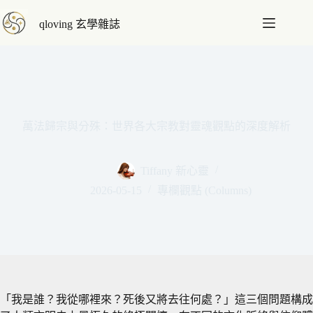
跳
qloving 玄學雜誌
至
主
要
內
容
萬法歸宗與分殊：世界各大宗教對靈魂觀點的深度解析
Tiffany 新心靈
2026-05-15
專欄觀點 (Columns)
「我是誰？我從哪裡來？死後又將去往何處？」這三個問題構成