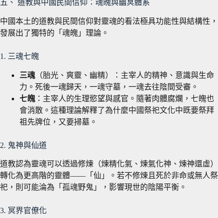
五、 道教與中國民間信仰：魂魄與幽冥體系
中國本土的道教與民間信仰對靈魂的看法極具功能性與結構性，
發展出了獨特的「魂魄」理論。
1. 三魂七魄
三魂
（胎光、爽靈、幽精）：主宰人的精神、意識與生命
力。死後一魂歸天，一魂守墓，一魂去往陰間受審。
七魄
：主宰人的生理慾望與感官。隨著肉體腐爛，七魄也
會消散。這種理論解釋了為什麼中國祭祀文化中既要祭拜
祖先牌位，又要掃墓。
2. 鬼神與仙道
道教認為靈魂可以透過修煉（煉精化氣、煉氣化神、煉神還虛）
轉化為更高階的靈體——「仙」。若不修煉且死於非命或無人祭
祀，則可能淪為「孤魂野鬼」，影響現世的陰陽平衡。
3. 冥界官僚化