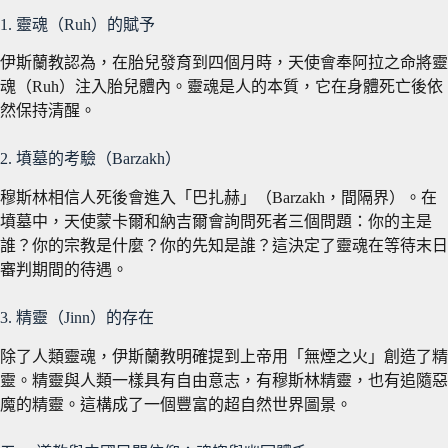
1. 靈魂（Ruh）的賦予
伊斯蘭教認為，在胎兒發育到四個月時，天使會奉阿拉之命將靈
魂（Ruh）注入胎兒體內。靈魂是人的本質，它在身體死亡後依
然保持清醒。
2. 墳墓的考驗（Barzakh）
穆斯林相信人死後會進入「巴扎赫」（Barzakh，間隔界）。在
墳墓中，天使蒙卡爾和納吉爾會詢問死者三個問題：你的主是
誰？你的宗教是什麼？你的先知是誰？這決定了靈魂在等待末日
審判期間的待遇。
3. 精靈（Jinn）的存在
除了人類靈魂，伊斯蘭教明確提到上帝用「無煙之火」創造了精
靈。精靈與人類一樣具有自由意志，有穆斯林精靈，也有追隨惡
魔的精靈。這構成了一個豐富的超自然世界圖景。