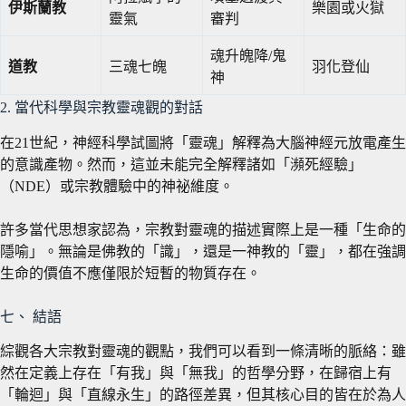
伊斯蘭教
樂園或火獄
靈氣
審判
魂升魄降/鬼
道教
三魂七魄
羽化登仙
神
2. 當代科學與宗教靈魂觀的對話
在21世紀，神經科學試圖將「靈魂」解釋為大腦神經元放電產生
的意識產物。然而，這並未能完全解釋諸如「瀕死經驗」
（NDE）或宗教體驗中的神祕維度。
許多當代思想家認為，宗教對靈魂的描述實際上是一種「生命的
隱喻」。無論是佛教的「識」，還是一神教的「靈」，都在強調
生命的價值不應僅限於短暫的物質存在。
七、 結語
綜觀各大宗教對靈魂的觀點，我們可以看到一條清晰的脈絡：雖
然在定義上存在「有我」與「無我」的哲學分野，在歸宿上有
「輪迴」與「直線永生」的路徑差異，但其核心目的皆在於為人