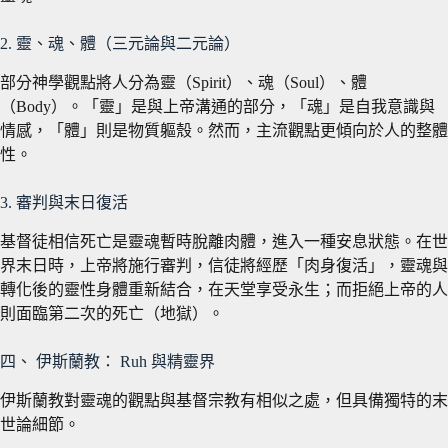
2. 靈、魂、體（三元論與二元論）
部分神學觀點將人分為靈（Spirit）、魂（Soul）、體
（Body）。「靈」是與上帝溝通的部分，「魂」是自我意識與
情感，「體」則是物質軀殼。然而，主流觀點更傾向於人的整體
性。
3. 審判與末日復活
基督徒相信死亡是靈魂暫時脫離肉體，進入一種安息狀態。在世
界末日時，上帝將施行審判，信徒將經歷「肉身復活」，靈魂與
轉化後的靈性身體重新結合，在天堂享受永生；而拒絕上帝的人
則面臨第二次的死亡（地獄）。
四、 伊斯蘭教： Ruh 與精靈界
伊斯蘭教對靈魂的觀點與基督宗教有相似之處，但具備獨特的末
世論細節。