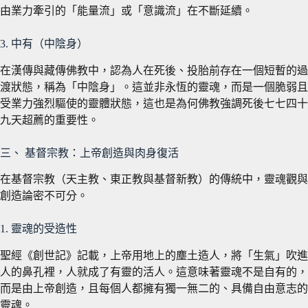
由業力牽引的「能量流」或「意識流」在不斷延續。
3. 中有（中陰身）
在漢傳與藏傳佛教中，認為人在死後、投胎前存在一個短暫的過
渡狀態，稱為「中陰身」。這並非永恆的靈魂，而是一個脆弱且
受業力強烈驅使的靈體狀態，這也是為何佛教強調死後七七四十
九天超薦的重要性。
三、 基督宗教：上帝創造與肉身復活
在基督宗教（天主教、東正教與基督新教）的傳統中，靈魂觀與
創造論密不可分。
1. 靈魂的受造性
聖經《創世記》記載，上帝用地上的塵土造人，將「生氣」吹進
人的鼻孔裡，人就成了有靈的活人。這意味著靈魂不是自有的，
而是由上帝創造，且每個人都擁有獨一無二的、具備自由意志的
靈魂。