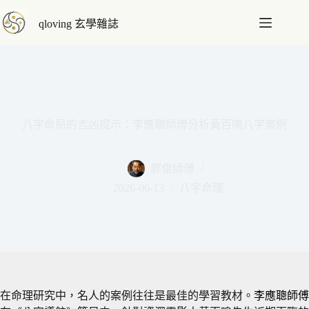
跳
qloving 玄學雜誌
至
主
要
內
容
八字命局的吉凶提示：李應聰師傅分析黃百鳴八字案例
郭俊師傅
2026-06-13
八字命理
在命理研究中，名人的案例往往是最佳的學習教材。
李應聰師傅