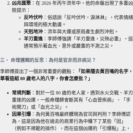
凶兆匯聚
：在 2026 年丙午流年中，他的命盤出現了多重凶
險提示：
反吟伏吟
：俗語說「反吟伏吟，淚淋淋」，代表情緒
與環境的極大動盪。
天剋地沖
：流年與大運或原局產生劇烈沖剋。
羊刃重逢
：李師傅強調「羊刃重逢，災殃必重」，這
通常預示著血光、意外或嚴重的不測之災。
三、 命理邏輯的反思：為何是官非而非病災？
李師傅提出了一個非常重要的觀點：
「如果隱去黃百鳴的名字，
單看這組 80 歲老人的八字，你會怎麼批？」
常規判斷
：對於一位 80 歲的老人家，遇到水火交戰、羊刃
重逢的凶運，一般
命理師
會斷其有「心血管疾病」、「手
術開刀」或「血光之災」。
因果引爆
：為何黃百鳴最終體現為官司與判刑？李師傅認
為，這是因為他在過去的商業行為中種下了某些「因」
（例如不規範的操作），而在這個凶運的「引爆點」上，