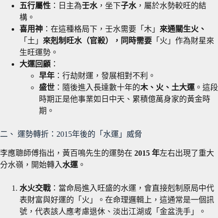
五行屬性
：日主為
壬水
，坐下
子水
，屬於水勢較旺的結
構。
喜用神
：在這種格局下，壬水需要「木」
來通關生火、
「土」
來剋制旺水（官殺），同時需要
「火」作為財星來
生旺運勢。
大運回顧
：
早年
：行劫財運，發展相對不利。
盛世
：隨後進入長達數十年的
木、火、土大運
。這段
時期正是他事業如日中天、累積億萬身家的黃金時
期。
二、 運勢轉折：2015年後的「水運」威脅
李應聰師傅指出，黃百鳴先生的運勢在
2015 年
左右出現了重大
分水嶺，開始轉入
水運
。
水火交戰
：當命局進入旺盛的水運，會直接剋制原局中代
表財富與好運的「火」。在命理邏輯上，這通常是一個訊
號，代表該人應考慮退休、淡出江湖或「金盆洗手」。