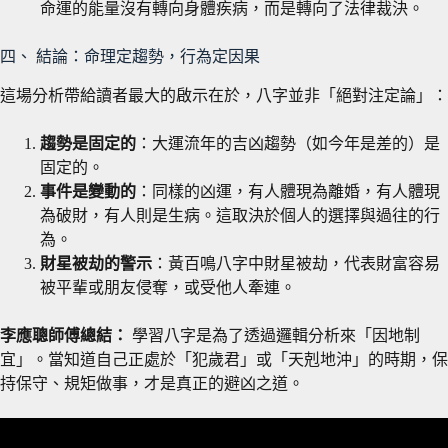
命運的能量沒有轉向身體疾病，而是轉向了法律裁決。
四、 結論：命理定趨勢，行為定因果
這場分析帶給讀者最大的啟示在於，八字並非「絕對注定論」：
趨勢是固定的
：大運流年的吉凶趨勢（如今年是差的）是
固定的。
事件是變動的
：同樣的凶運，有人體現為離婚，有人體現
為破財，有人則是生病。這取決於個人的選擇與過往的行
為。
財星被劫的警示
：黃百鳴八字中財星被劫，代表財富容易
被平輩或朋友侵奪，或受他人牽連。
李應聰師傅總結：
學習八字是為了透過邏輯分析來「因地制
宜」。當知道自己正處於「犯歲君」或「天剋地沖」的時期，保
持保守、規矩做事，才是真正的避凶之道。