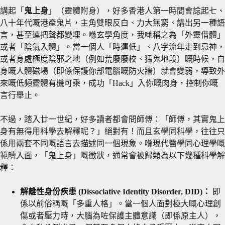
講起「
鬼上身
」（靈體附身），好多香港人第一時間會諗起七、
八十年代嘅港產鬼片，主角雙眼反白、力大無窮、講出另一種語
言，甚至連把聲都變埋。喺玄學角度，我哋稱之為「外靈借體」
或者「陰氣入體」。當一個人「時運低」、八字流年走到忌神，
或者身處極度陰邪之地（例如荒廢廢校、猛鬼地段）嘅時候，自
身嘅人體磁場（即係保護你部電腦嘅防火牆）就會變弱，導致外
來嘅低頻靈體有機可乘，成功「Hack」入你嘅肉身，控制你嘅
言行舉止。
不過，踏入廿一世紀，好多讀者都會問師傅：「師傅，其實鬼上
身有無得用科學去解釋呢？」絕對有！而且玄學同科學，往往只
係用兩套不同嘅語言去描述同一個現象。喺現代醫學同心理學嘅
範疇入面，「鬼上身」嘅徵狀，通常會被歸類為以下幾種科學解
釋：
解離性身份疾患 (Dissociative Identity Disorder, DID)：
即
係以前俗稱嘅「多重人格」。當一個人面對極大嘅心理創
傷或者壓力時，大腦為咗保護主體意識（即係原主人），