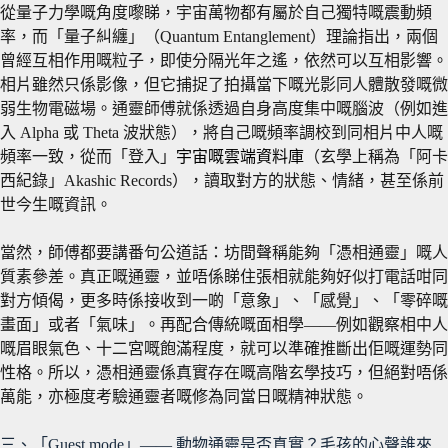
從量子力學嘅角度嚟睇，宇宙萬物都有屬於自己獨特嘅震動頻
率，而「量子糾纏」（Quantum Entanglement）理論指出，兩個
曾經互相作用嘅粒子，即使分隔光年之遙，依然可以互相影響。
相片雖然只係影像，但它捕捉了拍攝當下嘅光影同人體散發嘅微
弱生物電磁場。通靈師傅就係透過自身高度集中嘅腦波（例如進
入 Alpha 或 Theta 波狀態），將自己嘅頻率調校到同相片中人嘅
頻率一致，從而「登入」
宇宙嘅雲端資料庫
（玄學上稱為「阿卡
西紀錄」Akashic Records），讀取對方的狀態、情緒，甚至係前
世今生嘅資訊。
當然，師傅都要講番句公道話：坊間聲稱能夠「憑相通靈」嘅人
質素參差。真正嘅通靈，並唔係睇住張相就能夠好似打電話咁同
對方傾偈，更多時係接收到一啲「意象」、「感覺」、「零碎嘅
畫面」或者「氣味」。再配合傳統嘅面相學——例如觀察相中人
嘅眉眼氣色、十二宮嘅飽滿程度，就可以準確推斷出佢嘅運勢同
性格。所以，憑相通靈係真實存在嘅高階玄學技巧，但絕對唔係
萬能，亦極度考驗通靈者嘅修為同當日嘅精神狀態。
三、「Guest mode」—— 動物通靈是否真實？毛孩的心聲誰來