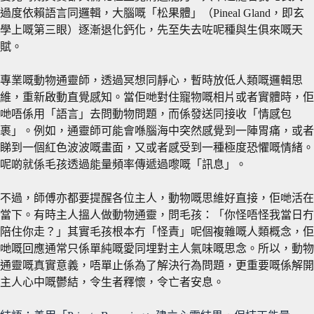
過度依賴語言同邏輯，大腦嘅「松果體」（Pineal Gland，即玄
學上嘅第三眼）逐漸退化鈣化，先至失去咗呢種與生俱來嘅天
賦。
專業嘅動物通靈師，透過冥想同靜心，暫時放低人類嘅邏輯思
維，重新啟動直覺感知。當佢哋對住寵物嘅相片或者實體時，佢
哋唔係用「語言」去問動物問題，而係發送同接收「情感包
裹」。例如，通靈師可能會喺腦海中突然感覺到一陣胃痛，或者
睇到一個紅色波波嘅畫面，又或者感受到一種極度恐懼嘅情緒。
呢啲就係毛孩透過能量頻率傳遞過嚟嘅「訊息」。
不過，師傅亦都要提醒各位主人，動物嘅思維好直接，佢哋活在
當下。有時主人搵人做動物通靈，問毛孩：「你怪唔怪我當日冇
陪住你走？」其實毛孩根本冇「怪責」呢個複雜嘅人類概念，佢
哋嘅回應通常只係單純嘅愛同埋對主人氣味嘅思念。所以，動物
通靈嘅真實意義，唔單止係為了解決行為問題，更重要嘅係解開
主人心中嘅鬱結，令生者釋懷，令亡者安息。