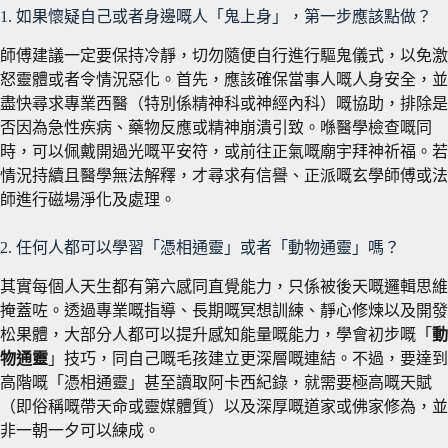
1. 如果懷疑自己或者身邊嘅人「鬼上身」，第一步應該點做？
師傅建議一定要保持冷靜，切勿隨便自行進行驅鬼儀式，以免激
怒靈體或者令情況惡化。首先，應該確保當事人嘅人身安全，並
盡快尋求專業西醫（特別係精神科或神經內科）嘅協助，排除是
否因為急性疾病、藥物反應或精神崩潰引致。喺醫學檢查嘅同
時，可以佩戴開過光嘅平安符，或前往正氣嘅廟宇拜神祈福。若
情況持續且醫學無法解釋，才尋求有信譽、正派嘅玄學師傅或法
師進行磁場淨化及處理。
2. 任何人都可以學習「憑相通靈」或者「動物通靈」嗎？
其實每個人天生都有第六感同直覺能力，只係被後天嘅邏輯思維
掩蓋咗。透過專業嘅指導、長期嘅冥想訓練、靜心修煉以及開發
松果體，大部分人都可以提升感知能量嘅能力，學會初步嘅「
動
物通靈
」技巧，同自己嘅毛孩建立更深層嘅連結。不過，要達到
高階嘅「憑相通靈」甚至讀取阿卡西紀錄，就需要極高嘅天賦
（即俗稱嘅帶天命或靈媒體質）以及深厚嘅道家或佛家修為，並
非一朝一夕可以練成。