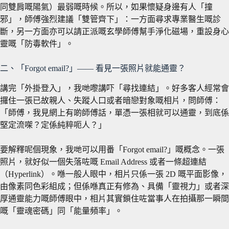
同雙肩嘅陽氣）最弱嘅時候。所以，如果懷疑身邊有人「撞
邪」，師傅強烈建議「雙管齊下」：一方面尋求專業醫生嘅診
斷，另一方面亦可以請正派嘅玄學師傅幫手淨化磁場，重設身心
靈嘅「防毒軟件」。
二、「Forgot email?」—— 看見一張照片就能通靈？
講完「外掛登入」，我哋嚟講吓「尋找連結」。好多客人經常會
攞住一張已故親人、失蹤人口或者暗戀對象嘅相片，問師傅：
「師傅，我見網上有啲師傅話，單憑一張相就可以通靈，到底係
堅定流㗎？定係純粹呃人？」
要解釋呢個現象，我哋可以用番「Forgot email?」嘅概念。一張
照片，就好似一個失落咗嘅 Email Address 或者一條超連結
（Hyperlink）。喺一般人眼中，相片只係一張 2D 嘅平面影像，
由像素同色彩組成；但係喺真正有修為、具備「靈視力」或者深
厚通靈能力嘅師傅眼中，相片其實鎖住咗當事人在拍攝那一瞬間
嘅「靈魂密碼」同「能量頻率」。