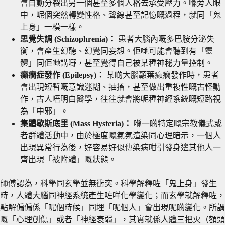
會自動分裂出另一個甚至多個人格去承受壓力。喺旁人眼
中，呢個突然轉變性格、聲線甚至記憶嘅過程，就同「鬼
上身」一模一樣。
思覺失調 (Schizophrenia)：
患者大腦內嘅多巴胺分泌失
衡，會產生幻聽、幻覺同妄想。佢哋可能會聽到有「靈
體」同佢哋講嘢，甚至覺得自己被某種神秘力量控制。
癲癇症發作 (Epilepsy)：
某啲大腦顳葉癲癇發作時，患者
會出現短暫嘅意識迷糊、抽搐，甚至做出重複性嘅古怪動
作，古人唔明白醫學，往往就會將呢種神經系統嘅短路視
為「中邪」。
集體歇斯底里 (Mass Hysteria)：
喺一啲特定嘅宗教儀式或
者群體活動中，由於極度嘅氣氛渲染同心理暗示，一個人
出現異常行為後，好容易好似傳染病咁引發身邊其他人一
齊出現「被附體」嘅狀態。
師傅認為，科學同玄學並無衝突。科學解釋咗「鬼上身」發生
時，人體大腦同神經系統產生咗咩化學變化；而玄學就解釋咗，
點解偏偏係「呢個時候」同埋「呢個人」會出現呢啲變化。所謂
嘅「心理創傷」或者「神經衰弱」，其實就係人體三把火（額頭