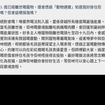
3. 我已經離世嘅寵物，還會透過「動物通靈」知道我好掛住佢
嗎？佢會返嚟探我嗎？
絕對會嘅！喺靈界嘅法則入面，愛係穿越所有維度嘅最強能量。
當毛孩離世後，佢哋嘅靈魂脫離咗病痛嘅肉體，會回復到最純粹
嘅能量狀態。好多主人喺寵物剛離世嘅頭七至四十九日內，會感
覺到床邊有微弱嘅震動、聞到寵物專屬嘅氣味，或者喺夢中與佢
哋相遇，呢啲都係毛孩返嚟探望主人嘅表現。透過正當嘅動物傳
心，的確可以向在彩虹橋嘅毛孩表達愛意。但師傅勸大家，過度
嘅悲傷會絆住毛孩令佢哋唔捨得去投胎，最好嘅做法係將思念轉
化為祝福，話俾佢哋聽你會好好生活，等佢哋可以安心踏上下一
段靈魂旅程。