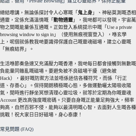
結語：善用「Private Browsing」建立心靈結界，保持正能量
總結嚟講，無論係探討令人心寒嘅「
鬼上身
」、神秘莫測嘅憑相
通靈，定係充滿溫情嘅「
動物通靈
」，我哋都可以發現，宇宙萬
物之間嘅能量係互通嘅。正如登入系統提示中嘅「Use a private
browsing window to sign in」（使用無痕視窗登入），喺玄學
上，呢個就係教我哋要識得保護自己嘅靈魂磁場，建立心靈嘅
「無痕結界」。
生活喺節奏急速又充滿壓力嘅香港，我哋每日都會接觸到無數嘅
負能量同雜亂嘅磁場。要避免被不良磁場干擾（避免被
Hack），最好嘅防禦方法並唔係迷信各種符咒，而係「行正
道、存善心」。保持開朗積極嘅心態，多做運動曬太陽吸收陽
氣，閒時進行靜坐冥想清理心靈垃圾，就等於定期為你嘅靈魂
Account 更改高強度嘅密碼。只要自身嘅正能量足夠強大，頻率
夠高，自然百邪不侵，能夠以最清明嘅心智，去面對人生嘅各種
挑戰！祝大家日日好磁場，身心泰康！
常見問題 (FAQ)