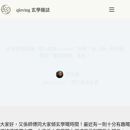
跳
qloving 玄學雜誌
至
主
要
內
容
玄學師傅開講：登入靈界Account？拆解「鬼上身」科學迷
思與「動物通靈」真相！
問米婆
2026-05-23
其它西洋玄學
大家好，又係師傅同大家傾玄學嘅時間！最近有一則十分有趣嘅