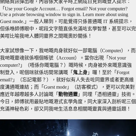
網絡資訊彈出嚟，內容係大家平時上網成日見到嘅登入提示：
「Use your Google Account… Forgot email? Not your computer?
Use a private browsing window to sign in. Learn more about using
Guest mode.」一般人睇到，可能覺得只係普通嘅 IT 系統提示，
但係喺師傅眼中，呢段文字簡直係充滿咗玄學智慧，甚至可以完
美咁比喻我哋人體同靈界之間嘅奧妙關係！
大家試想像一下，我哋嘅肉身就好似一部電腦（Computer），而
我哋嘅靈魂就係嗰個帳號（Account）。當你出現「Not your
computer?」（唔係你嘅電腦？）嘅時候，肉身被外來嘅意識強
制登入，呢個咪就係坊間常講嘅「
鬼上身
」囉！至於「Forgot
email?」（忘記電郵？），就好似有人失去咗同靈界或者更高維
度溝通嘅連結；而「Guest mode」（訪客模式），更可以完美對
應近年越嚟越多人討論嘅「
動物通靈
」同埋「憑相通靈」技術。
今日，師傅就用最貼地嘅港式玄學角度，同大家深入剖析呢三個
充滿神秘色彩，卻又同我哋生活息息相關嘅靈異與通靈話題！