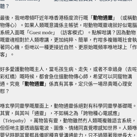
聽？
最後，我哋嚟傾吓近年喺香港極度流行嘅「
動物通靈
」（或稱動
物傳心）。如果人類嘅意識係主帳號，咁動物嘅靈魂就好似電腦
系統入面嘅「Guest mode」（訪客模式）。點解咁講？因為動物
嘅靈魂相對於人類嚟講，更加純粹、簡單，冇咁多複雜嘅社會執
著同心機，佢哋以一種更接近自然、更原始嘅頻率喺地球上「作
客」。
好多愛護動物嘅主人，當毛孩生病、走失，或者不幸過身（去咗
彩虹橋）嘅時候，都會急住搵動物傳心師，希望可以同寵物溝
通。究竟「
動物通靈
」係真有其事，定只係一場昂貴嘅心理安
慰？
喺玄學同靈學嘅層面上，動物通靈係絕對有科學同靈學基礎嘅。
其實，與其叫「通靈」，不如稱之為「跨物種心電感應」
（Telepathy）。萬物皆有靈，動物雖然冇人類嘅複雜語言系統，
但佢哋主要透過腦電波、圖像、情緒同直覺嚟感知世界。人類喺
嬰兒時期其實都具備呢種直覺溝通能力，只不過隨著我哋長大，