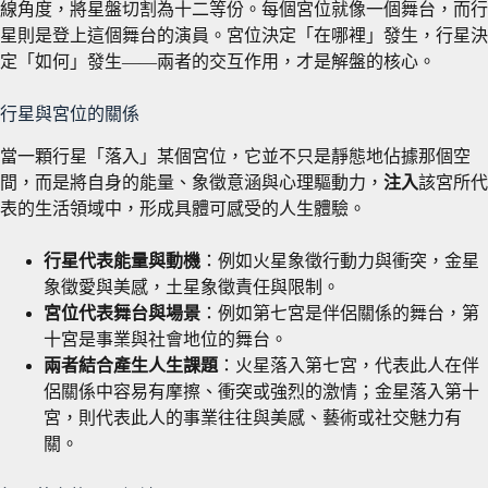
線角度，將星盤切割為十二等份。每個宮位就像一個舞台，而行
星則是登上這個舞台的演員。宮位決定「在哪裡」發生，行星決
定「如何」發生——兩者的交互作用，才是解盤的核心。
行星與宮位的關係
當一顆行星「落入」某個宮位，它並不只是靜態地佔據那個空
間，而是將自身的能量、象徵意涵與心理驅動力，
注入
該宮所代
表的生活領域中，形成具體可感受的人生體驗。
行星代表能量與動機
：例如火星象徵行動力與衝突，金星
象徵愛與美感，土星象徵責任與限制。
宮位代表舞台與場景
：例如第七宮是伴侶關係的舞台，第
十宮是事業與社會地位的舞台。
兩者結合產生人生課題
：火星落入第七宮，代表此人在伴
侶關係中容易有摩擦、衝突或強烈的激情；金星落入第十
宮，則代表此人的事業往往與美感、藝術或社交魅力有
關。