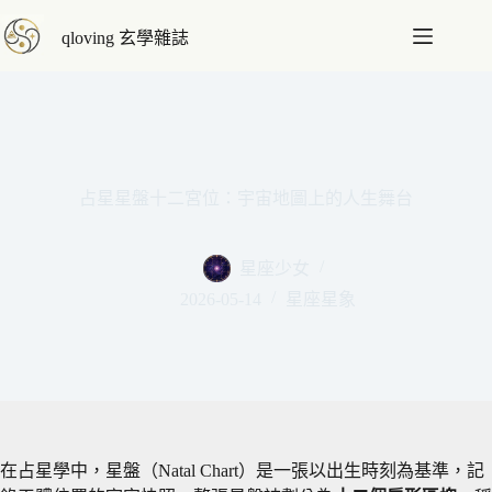
跳
qloving 玄學雜誌
至
主
要
內
容
占星星盤十二宮位：宇宙地圖上的人生舞台
星座少女
2026-05-14
星座星象
在占星學中，星盤（Natal Chart）是一張以出生時刻為基準，記