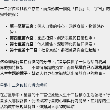
十二宮位並非孤立存在，而是形成一個從「自我」到「宇宙」的
完整旅程：
第一至第三宮
：個人自我的核心，涵蓋身份、物質與心
智。
第四至第六宮
：家庭根源、創造表達與日常秩序。
第七至第九宮
：他人關係、深層轉化與信仰探索。
第十至第十二宮
：社會貢獻、群體意識與靈性超越。
透過理解行星在宮位間的分佈，占星學提供了一個觀察自我與世
界的獨特框架——不是宿命論的預言，而是
認識自己心理格局與
人生主題的鏡子
，幫助人們更有意識地活出屬於自己的故事。
星盤十二宮位核心概念解析
在占星學中，星盤的十二宮位象徵人生十二個核心生活領域。行
星落入哪個宮位，便透過該行星的心理與行為能量，在對應的生
活領域中展現其特質、運勢與人事物的連結。