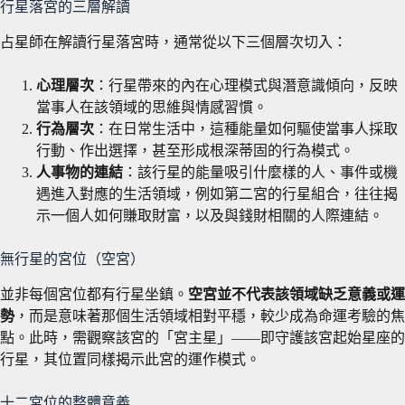
行星落宮的三層解讀
占星師在解讀行星落宮時，通常從以下三個層次切入：
心理層次
：行星帶來的內在心理模式與潛意識傾向，反映
當事人在該領域的思維與情感習慣。
行為層次
：在日常生活中，這種能量如何驅使當事人採取
行動、作出選擇，甚至形成根深蒂固的行為模式。
人事物的連結
：該行星的能量吸引什麼樣的人、事件或機
遇進入對應的生活領域，例如第二宮的行星組合，往往揭
示一個人如何賺取財富，以及與錢財相關的人際連結。
無行星的宮位（空宮）
並非每個宮位都有行星坐鎮。
空宮並不代表該領域缺乏意義或運
勢
，而是意味著那個生活領域相對平穩，較少成為命運考驗的焦
點。此時，需觀察該宮的「宮主星」——即守護該宮起始星座的
行星，其位置同樣揭示此宮的運作模式。
十二宮位的整體意義