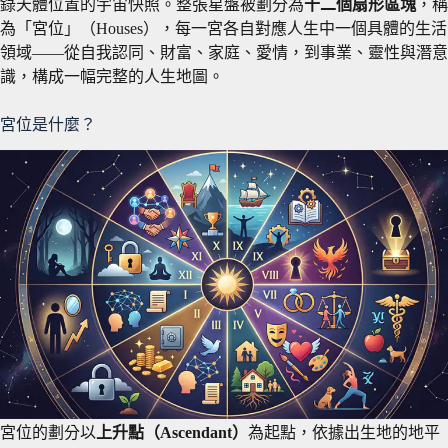
錄天體位置的宇宙快照。整張星盤被劃分為
十二個扇形區塊
，稱
為「宮位」（Houses），每一宮各自對應人生中一個具體的生活
領域——從自我認同、財富、家庭、愛情，到事業、靈性與潛意
識，構成一幅完整的人生地圖。
宮位是什麼？
宮位的劃分以
上升點（Ascendant）
為起點，依據出生地的地平