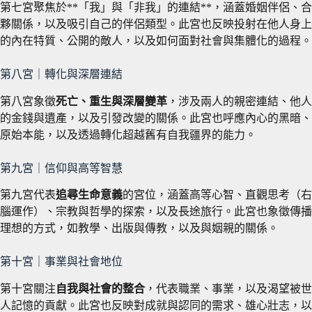
第七宮聚焦於**「我」與「非我」的連結**，涵蓋婚姻伴侶、合
夥關係，以及吸引自己的伴侶類型。此宮也反映投射在他人身上
的內在特質、公開的敵人，以及如何面對社會與集體化的過程。
第八宮｜轉化與深層連結
第八宮象徵
死亡、重生與深層變革
，涉及兩人的親密連結、他人
的金錢與遺產，以及引發改變的關係。此宮也呼應內心的黑暗、
原始本能，以及透過轉化超越舊有自我疆界的能力。
第九宮｜信仰與高等智慧
第九宮代表
追尋生命意義
的宮位，涵蓋高等心智、直觀思考（右
腦運作）、宗教與哲學的探索，以及長途旅行。此宮也象徵傳播
理想的方式，如教學、出版與傳教，以及與姻親的關係。
第十宮｜事業與社會地位
第十宮關注
自我與社會的整合
，代表職業、事業，以及渴望被世
人記憶的貢獻。此宮也反映對成就與認同的需求、雄心壯志，以