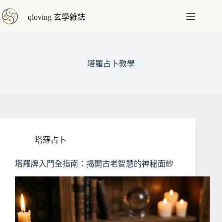
跳
qloving 玄學雜誌
至
主
要
內
塔羅占卜教學
容
塔羅占卜
塔羅牌入門全指南：揭開古老智慧的神秘面紗